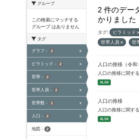
グループ
2 件のデ
かりました
この検索にマッチする
グループ はありません
タグ:
ピラミッド
タグ
世帯人員
世
グラフ
-
x
2
ピラミッド
-
x
人口の推移（令和
2
人口の推移に関す
世帯
-
x
2
XLSX
世帯人員
-
x
2
人口の推移
世帯数
-
x
2
人口の推移に関す
人口
-
x
2
XLSX
地図
-
2