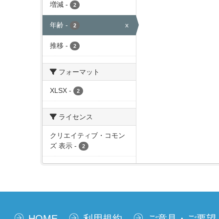
増減
-
2
年齢
-
x
2
推移
-
2
フォーマット
XLSX
-
2
ライセンス
クリエイティブ・コモン
ズ 表示
-
2
HOME
利用規約
ご意見・ご要望