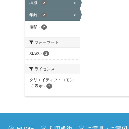
増減
-
x
2
年齢
-
x
2
推移
-
2
フォーマット
XLSX
-
2
ライセンス
クリエイティブ・コモン
ズ 表示
-
2
HOME
利用規約
ご意見・ご要望