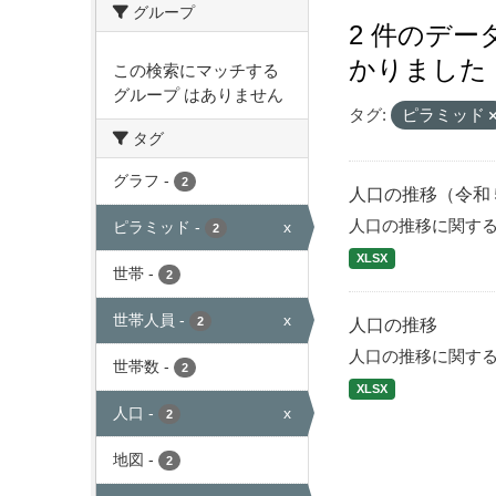
グループ
2 件のデ
かりました
この検索にマッチする
グループ はありません
タグ:
ピラミッド
タグ
グラフ
-
2
人口の推移（令和
人口の推移に関す
ピラミッド
-
x
2
XLSX
世帯
-
2
世帯人員
-
x
2
人口の推移
人口の推移に関す
世帯数
-
2
XLSX
人口
-
x
2
地図
-
2