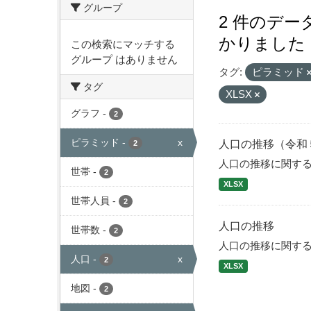
グループ
2 件のデ
かりました
この検索にマッチする
グループ はありません
タグ:
ピラミッド
タグ
XLSX
グラフ
-
2
ピラミッド
-
x
人口の推移（令和
2
人口の推移に関す
世帯
-
2
XLSX
世帯人員
-
2
人口の推移
世帯数
-
2
人口の推移に関す
人口
-
x
2
XLSX
地図
-
2