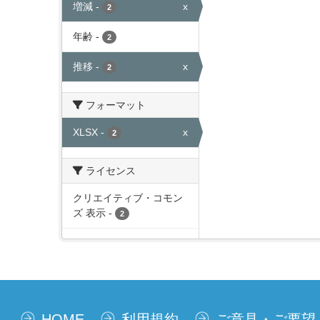
増減
-
x
2
年齢
-
2
推移
-
x
2
フォーマット
XLSX
-
x
2
ライセンス
クリエイティブ・コモン
ズ 表示
-
2
HOME
利用規約
ご意見・ご要望