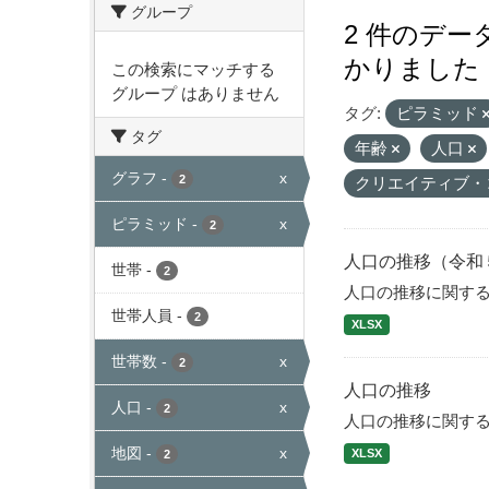
グループ
2 件のデ
かりました
この検索にマッチする
グループ はありません
タグ:
ピラミッド
タグ
年齢
人口
グラフ
-
x
2
クリエイティブ・
ピラミッド
-
x
2
人口の推移（令和
世帯
-
2
人口の推移に関す
世帯人員
-
2
XLSX
世帯数
-
x
2
人口の推移
人口
-
x
2
人口の推移に関す
地図
-
x
XLSX
2