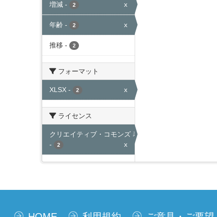
増減
-
x
2
年齢
-
x
2
推移
-
2
フォーマット
XLSX
-
x
2
ライセンス
クリエイティブ・コモンズ 表示
-
x
2
HOME
利用規約
ご意見・ご要望