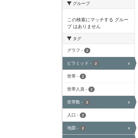
グループ
この検索にマッチする グルー
プ はありません
タグ
グラフ
-
2
ピラミッド
-
x
2
世帯
-
2
世帯人員
-
2
世帯数
-
x
2
人口
-
2
地図
-
x
2