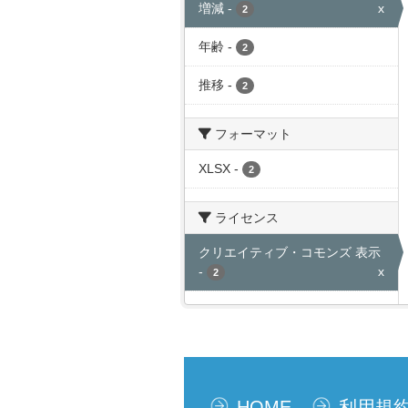
増減
-
x
2
年齢
-
2
推移
-
2
フォーマット
XLSX
-
2
ライセンス
クリエイティブ・コモンズ 表示
-
x
2
HOME
利用規