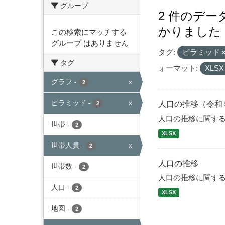
グループ
2 件のデ
かりました
この検索にマッチする
グループ はありません
タグ:
ピラミッド
タグ
ォーマット:
XLS
グラフ
-
x
2
ピラミッド
-
x
人口の推移（令和
2
人口の推移に関す
世帯
-
2
XLSX
世帯人員
-
x
2
人口の推移
世帯数
-
2
人口の推移に関す
人口
-
2
XLSX
地図
-
2