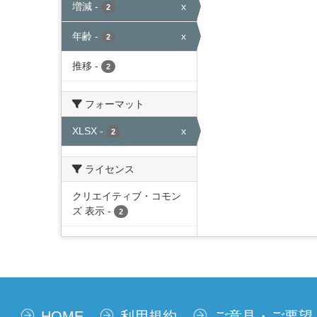
増減
-
x
2
年齢
-
x
2
推移
-
2
フォーマット
XLSX
-
x
2
ライセンス
クリエイティブ・コモン
ズ 表示
-
2
HOME
利用規約
ご意見・ご要望