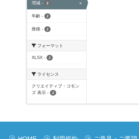
増減
-
x
2
年齢
-
2
推移
-
2
フォーマット
XLSX
-
2
ライセンス
クリエイティブ・コモン
ズ 表示
-
2
HOME
利用規約
ご意見・ご要望