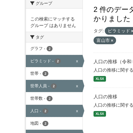
グループ
2 件のデ
かりました
この検索にマッチする
グループ はありません
タグ:
ピラミッド
タグ
富山市
グラフ
-
2
ピラミッド
-
x
人口の推移（令和
2
人口の推移に関す
世帯
-
2
XLSX
世帯人員
-
x
2
人口の推移
世帯数
-
2
人口の推移に関す
人口
-
x
2
XLSX
地図
-
2