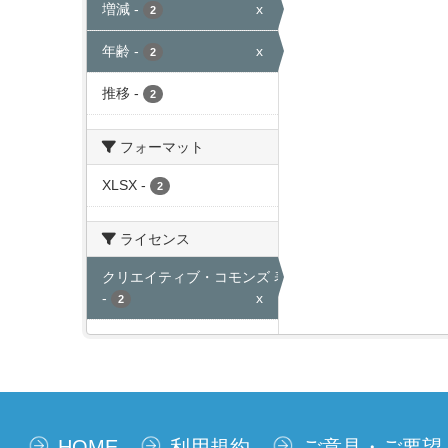
増減
-
x
2
年齢
-
x
2
推移
-
2
フォーマット
XLSX
-
2
ライセンス
クリエイティブ・コモンズ 表示
-
x
2
HOME
利用規約
ご意見・ご要望