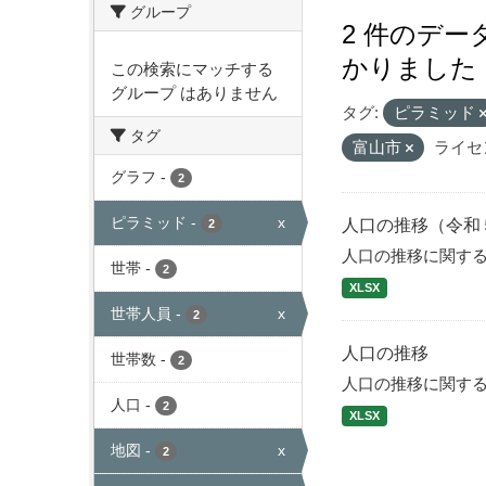
グループ
2 件のデ
かりました
この検索にマッチする
グループ はありません
タグ:
ピラミッド
タグ
富山市
ライセ
グラフ
-
2
ピラミッド
-
x
人口の推移（令和
2
人口の推移に関す
世帯
-
2
XLSX
世帯人員
-
x
2
人口の推移
世帯数
-
2
人口の推移に関す
人口
-
2
XLSX
地図
-
x
2