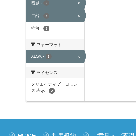
増減
-
x
2
年齢
-
x
2
推移
-
2
フォーマット
XLSX
-
x
2
ライセンス
クリエイティブ・コモン
ズ 表示
-
2
HOME
利用規約
ご意見・ご要望