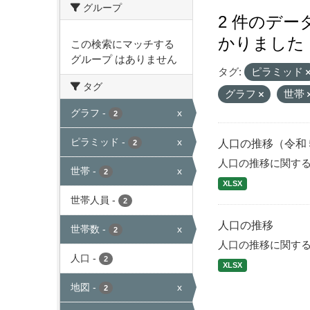
グループ
2 件のデ
かりました
この検索にマッチする
グループ はありません
タグ:
ピラミッド
タグ
グラフ
世帯
グラフ
-
x
2
ピラミッド
-
x
人口の推移（令和
2
人口の推移に関す
世帯
-
x
2
XLSX
世帯人員
-
2
人口の推移
世帯数
-
x
2
人口の推移に関す
人口
-
2
XLSX
地図
-
x
2