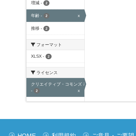
増減
-
2
年齢
-
x
2
推移
-
2
フォーマット
XLSX
-
2
ライセンス
クリエイティブ・コモンズ 表示
-
x
2
HOME
利用規約
ご意見・ご要望