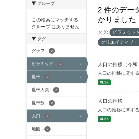
グループ
2 件のデ
かりました
この検索にマッチする
グループ はありません
タグ:
ピラミッド
タグ
クリエイティブ・
グラフ
-
2
ピラミッド
-
x
人口の推移（令和
2
人口の推移に関す
世帯
-
x
2
XLSX
世帯人員
-
2
人口の推移
世帯数
-
2
人口の推移に関す
人口
-
x
2
XLSX
地図
-
2