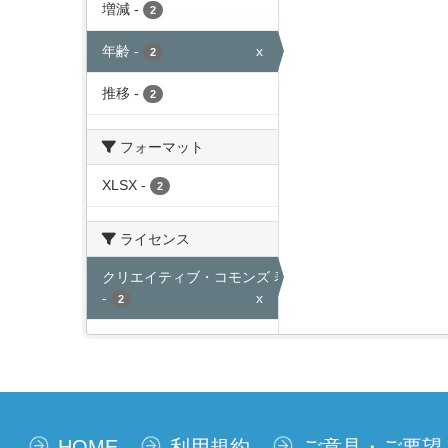
増減
-
2
年齢
-
x
2
推移
-
2
フォーマット
XLSX
-
2
ライセンス
クリエイティブ・コモンズ 表示
-
x
2
HOME
利用規約
ご意見・ご要望