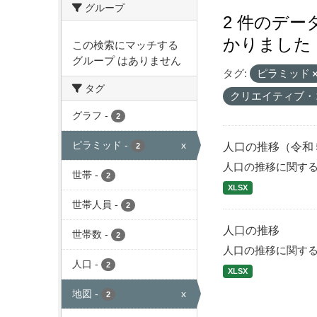
グループ
2 件のデ
かりました
この検索にマッチする
グループ はありません
タグ:
ピラミッド
タグ
クリエイティブ・
グラフ
-
2
ピラミッド
-
x
人口の推移（令和
2
人口の推移に関す
世帯
-
2
XLSX
世帯人員
-
2
人口の推移
世帯数
-
2
人口の推移に関す
人口
-
2
XLSX
地図
-
x
2