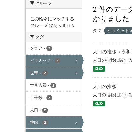
グループ
2 件のデ
かりました
この検索にマッチする
グループ はありません
タグ:
ピラミッド
タグ
グラフ
-
2
人口の推移（令和
人口の推移に関す
ピラミッド
-
x
2
XLSX
世帯
-
x
2
世帯人員
-
2
人口の推移
人口の推移に関す
世帯数
-
2
XLSX
人口
-
2
地図
-
x
2