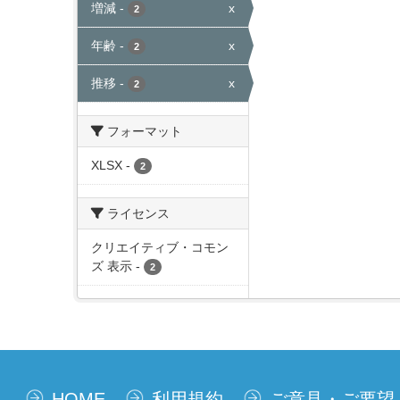
増減
-
x
2
年齢
-
x
2
推移
-
x
2
フォーマット
XLSX
-
2
ライセンス
クリエイティブ・コモン
ズ 表示
-
2
HOME
利用規約
ご意見・ご要望