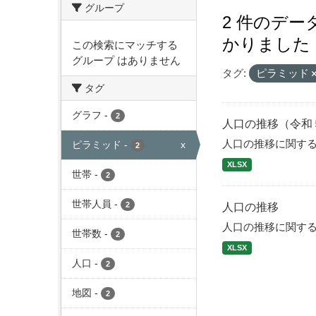
グループ
2 件のデ
かりました
この検索にマッチする
グループ はありません
タグ:
ピラミッド
タグ
グラフ
-
2
人口の推移（令和
人口の推移に関す
ピラミッド
-
x
2
XLSX
世帯
-
2
世帯人員
-
2
人口の推移
人口の推移に関す
世帯数
-
2
XLSX
人口
-
2
地図
-
2