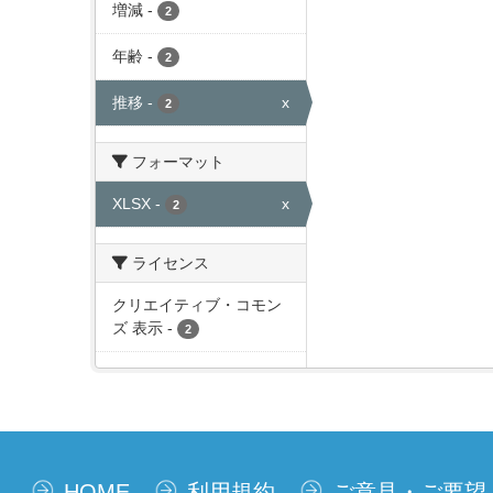
増減
-
2
年齢
-
2
推移
-
x
2
フォーマット
XLSX
-
x
2
ライセンス
クリエイティブ・コモン
ズ 表示
-
2
HOME
利用規約
ご意見・ご要望