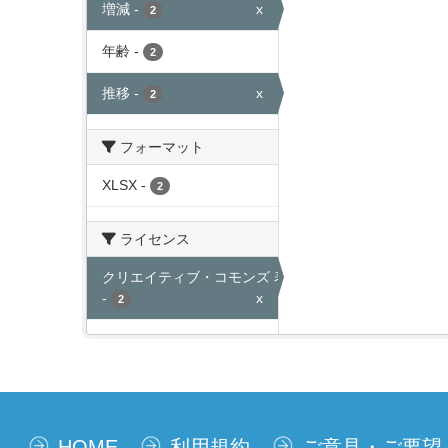
増減
-
x
2
年齢
-
2
推移
-
x
2
フォーマット
XLSX
-
2
ライセンス
クリエイティブ・コモンズ 表示
-
x
2
HOME
利用規約
ご意見・ご要望