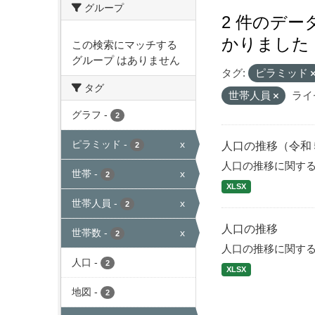
グループ
2 件のデ
かりました
この検索にマッチする
グループ はありません
タグ:
ピラミッド
タグ
世帯人員
ライ
グラフ
-
2
ピラミッド
-
x
人口の推移（令和
2
人口の推移に関す
世帯
-
x
2
XLSX
世帯人員
-
x
2
人口の推移
世帯数
-
x
2
人口の推移に関す
人口
-
2
XLSX
地図
-
2