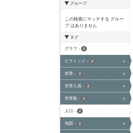
グループ
この検索にマッチする グルー
プ はありません
タグ
グラフ
-
2
ピラミッド
-
x
2
世帯
-
x
2
世帯人員
-
x
2
世帯数
-
x
2
人口
-
2
地図
-
x
2