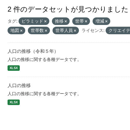
2 件のデータセットが見つかりました
タグ:
ピラミッド
推移
世帯
増減
地図
世帯数
世帯人員
ライセンス:
クリエイテ
人口の推移（令和５年）
人口の推移に関する各種データです。
XLSX
人口の推移
人口の推移に関する各種データです。
XLSX