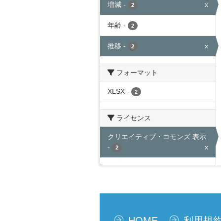
増減
-
x
2
年齢
-
2
推移
-
x
2
フォーマット
XLSX
-
2
ライセンス
クリエイティブ・コモンズ 表示
-
x
2
HOME
利用規