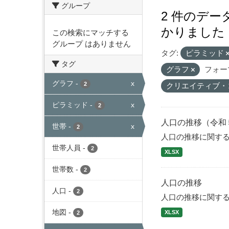
グループ
2 件のデ
かりました
この検索にマッチする
グループ はありません
タグ:
ピラミッド
タグ
グラフ
フォー
グラフ
-
x
2
クリエイティブ・
ピラミッド
-
x
2
人口の推移（令和
世帯
-
x
2
人口の推移に関す
世帯人員
-
2
XLSX
世帯数
-
2
人口の推移
人口
-
2
人口の推移に関す
地図
-
XLSX
2