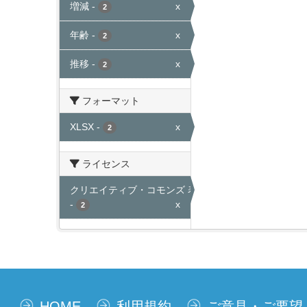
増減
-
x
2
年齢
-
x
2
推移
-
x
2
フォーマット
XLSX
-
x
2
ライセンス
クリエイティブ・コモンズ 表示
-
x
2
HOME
利用規約
ご意見・ご要望