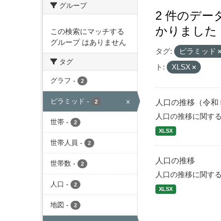
グループ
2 件のデ
かりました
この検索にマッチする
グループ はありません
タグ:
ピラミッド
タグ
ト:
XLSX
グラフ
-
2
ピラミッド
-
x
人口の推移（令和
2
人口の推移に関す
世帯
-
2
XLSX
世帯人員
-
2
人口の推移
世帯数
-
2
人口の推移に関す
人口
-
2
XLSX
地図
-
2