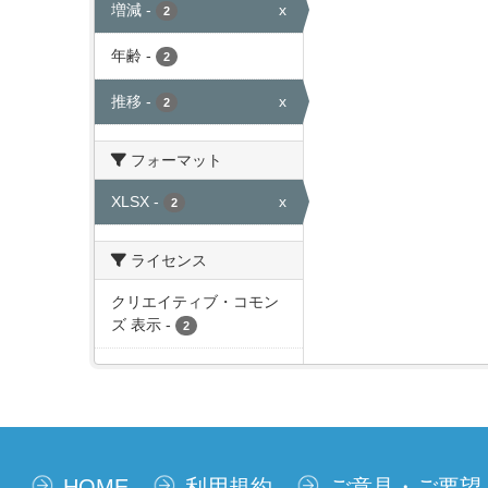
増減
-
x
2
年齢
-
2
推移
-
x
2
フォーマット
XLSX
-
x
2
ライセンス
クリエイティブ・コモン
ズ 表示
-
2
HOME
利用規約
ご意見・ご要望