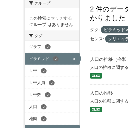
グループ
2 件のデ
かりました
この検索にマッチする
グループ はありません
タグ:
ピラミッド
タグ
センス:
クリエイ
グラフ
-
2
ピラミッド
-
x
人口の推移（令和
2
人口の推移に関す
世帯
-
2
XLSX
世帯人員
-
2
人口の推移
世帯数
-
2
人口の推移に関す
人口
-
2
XLSX
地図
-
2