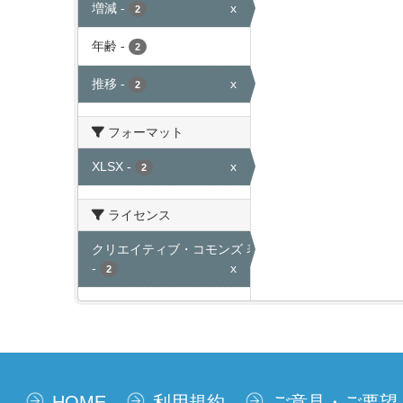
増減
-
x
2
年齢
-
2
推移
-
x
2
フォーマット
XLSX
-
x
2
ライセンス
クリエイティブ・コモンズ 表示
-
x
2
HOME
利用規約
ご意見・ご要望