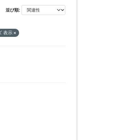
並び順
 表示