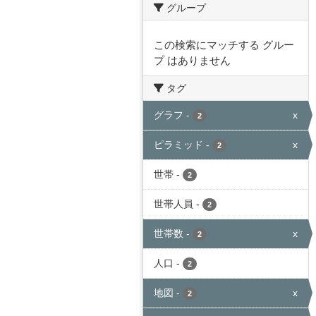
グループ
この検索にマッチする グルー
プ はありません
タグ
グラフ
-
x
2
ピラミッド
-
x
2
世帯
-
2
世帯人員
-
2
世帯数
-
x
2
人口
-
2
地図
-
x
2