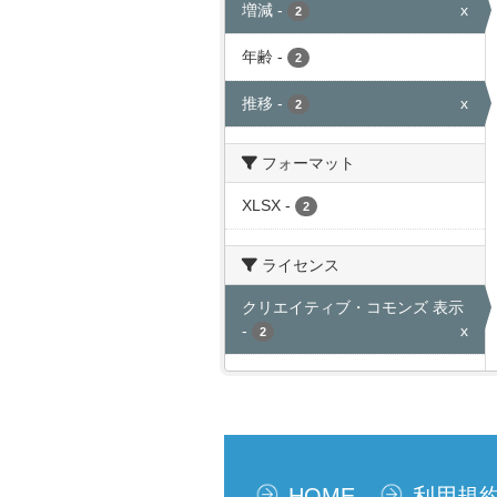
増減
-
x
2
年齢
-
2
推移
-
x
2
フォーマット
XLSX
-
2
ライセンス
クリエイティブ・コモンズ 表示
-
x
2
HOME
利用規