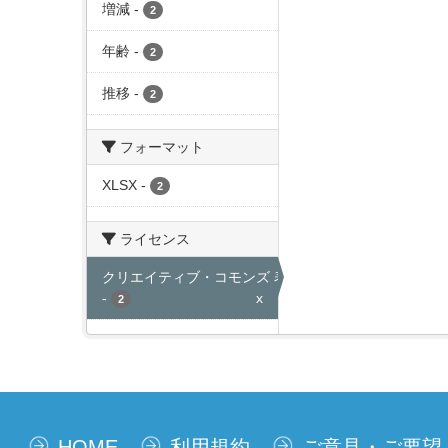
増減
-
2
年齢
-
2
推移
-
2
フォーマット
XLSX
-
2
ライセンス
クリエイティブ・コモンズ 表示
-
x
2
HOME
利用規約
ご意見・ご要望