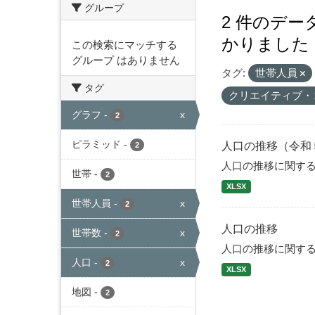
グループ
2 件のデ
かりました
この検索にマッチする
グループ はありません
タグ:
世帯人員
タグ
クリエイティブ・
グラフ
-
x
2
ピラミッド
-
人口の推移（令和
2
人口の推移に関す
世帯
-
2
XLSX
世帯人員
-
x
2
人口の推移
世帯数
-
x
2
人口の推移に関す
人口
-
x
2
XLSX
地図
-
2