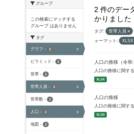
グループ
2 件のデ
かりました
この検索にマッチする
グループ はありません
タグ:
世帯人員
タグ
ォーマット:
XLS
グラフ
-
x
2
ピラミッド
-
人口の推移（令和
2
人口の推移に関す
世帯
-
2
XLSX
世帯人員
-
x
2
人口の推移
世帯数
-
2
人口の推移に関す
人口
-
x
2
XLSX
地図
-
2