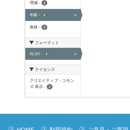
増減
-
2
年齢
-
x
2
推移
-
2
フォーマット
XLSX
-
x
2
ライセンス
クリエイティブ・コモン
ズ 表示
-
2
HOME
利用規約
ご意見・ご要望