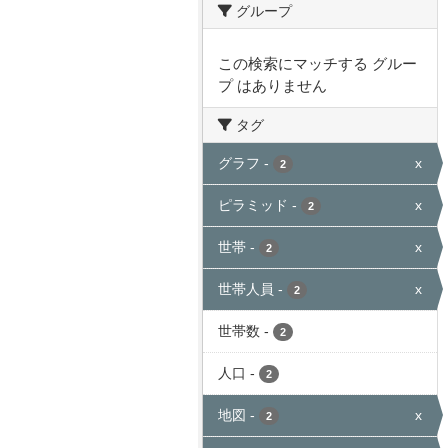
グループ
この検索にマッチする グルー
プ はありません
タグ
グラフ
-
x
2
ピラミッド
-
x
2
世帯
-
x
2
世帯人員
-
x
2
世帯数
-
2
人口
-
2
地図
-
x
2