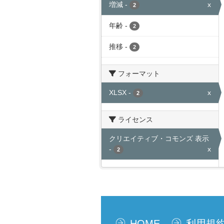
増減
-
x
2
年齢
-
2
推移
-
2
フォーマット
XLSX
-
x
2
ライセンス
クリエイティブ・コモンズ 表示
-
x
2
HOME
利用規