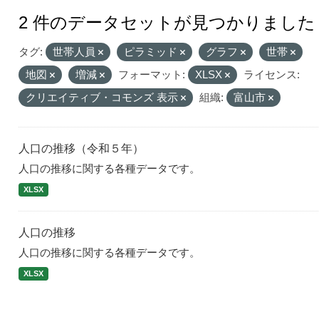
2 件のデータセットが見つかりました
タグ:
世帯人員
ピラミッド
グラフ
世帯
地図
増減
フォーマット:
XLSX
ライセンス:
クリエイティブ・コモンズ 表示
組織:
富山市
人口の推移（令和５年）
人口の推移に関する各種データです。
XLSX
人口の推移
人口の推移に関する各種データです。
XLSX