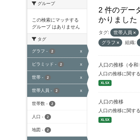
グループ
2 件のデ
かりました
この検索にマッチする
グループ はありません
タグ:
世帯人員
タグ
グラフ
組織:
グラフ
-
x
2
ピラミッド
-
x
人口の推移（令和
2
人口の推移に関す
世帯
-
x
2
XLSX
世帯人員
-
x
2
人口の推移
世帯数
-
2
人口の推移に関す
人口
-
2
XLSX
地図
-
2