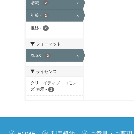
増減
-
x
2
年齢
-
x
2
推移
-
2
フォーマット
XLSX
-
x
2
ライセンス
クリエイティブ・コモン
ズ 表示
-
2
HOME
利用規約
ご意見・ご要望