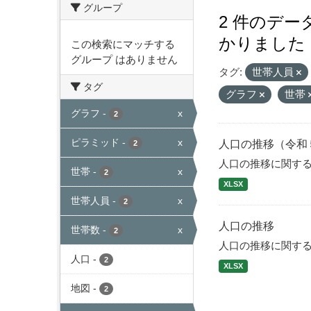
グループ
2 件のデ
かりました
この検索にマッチする
グループ はありません
タグ:
世帯人員
タグ
グラフ
世帯
グラフ
-
x
2
ピラミッド
-
x
人口の推移（令和
2
人口の推移に関す
世帯
-
x
2
XLSX
世帯人員
-
x
2
人口の推移
世帯数
-
x
2
人口の推移に関す
人口
-
2
XLSX
地図
-
2