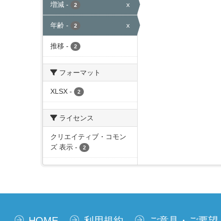
増減
-
x
2
年齢
-
x
2
推移
-
2
フォーマット
XLSX
-
2
ライセンス
クリエイティブ・コモン
ズ 表示
-
2
HOME
利用規約
ご意見・ご要望