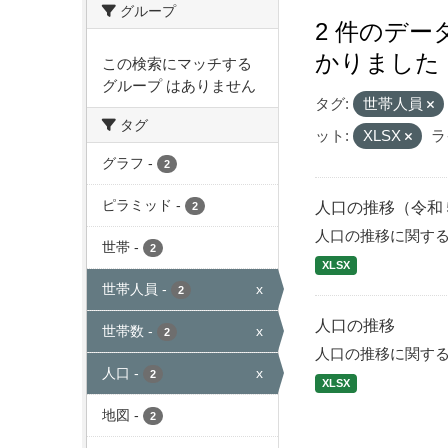
グループ
2 件のデ
かりました
この検索にマッチする
グループ はありません
タグ:
世帯人員
タグ
ット:
XLSX
ラ
グラフ
-
2
ピラミッド
-
人口の推移（令和
2
人口の推移に関す
世帯
-
2
XLSX
世帯人員
-
x
2
人口の推移
世帯数
-
x
2
人口の推移に関す
人口
-
x
2
XLSX
地図
-
2