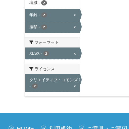
増減
-
2
年齢
-
x
2
推移
-
x
2
フォーマット
XLSX
-
x
2
ライセンス
クリエイティブ・コモンズ 表示
-
x
2
HOME
利用規約
ご意見・ご要望