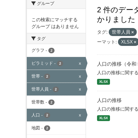
グループ
2 件のデ
かりました
この検索にマッチする
グループ はありません
タグ:
世帯人員
タグ
ーマット:
XLSX
グラフ
-
2
ピラミッド
-
x
人口の推移（令和
2
人口の推移に関す
世帯
-
x
2
XLSX
世帯人員
-
x
2
人口の推移
世帯数
-
2
人口の推移に関す
人口
-
x
2
XLSX
地図
-
2