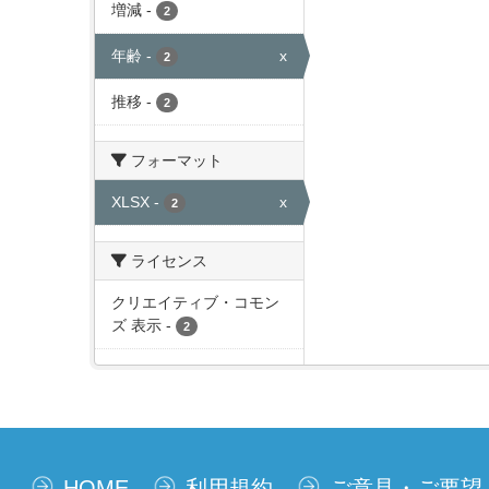
増減
-
2
年齢
-
x
2
推移
-
2
フォーマット
XLSX
-
x
2
ライセンス
クリエイティブ・コモン
ズ 表示
-
2
HOME
利用規約
ご意見・ご要望