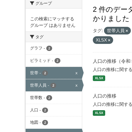
グループ
2 件のデ
かりました
この検索にマッチする
グループ はありません
タグ:
世帯人員
タグ
XLSX
グラフ
-
2
ピラミッド
-
人口の推移（令和
2
人口の推移に関す
世帯
-
x
2
XLSX
世帯人員
-
x
2
人口の推移
世帯数
-
2
人口の推移に関す
人口
-
2
XLSX
地図
-
2