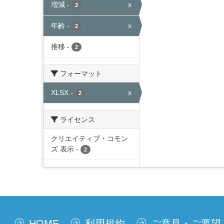
増減
-
x
2
年齢
-
x
2
推移
-
2
フォーマット
XLSX
-
x
2
ライセンス
クリエイティブ・コモン
ズ 表示
-
2
HOME
利用規約
ご意見・ご要望