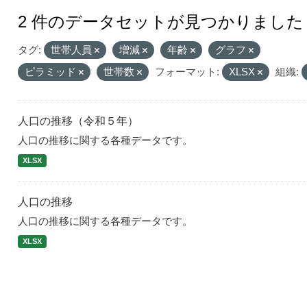
2 件のデータセットが見つかりました
タグ:
世帯人員
増減
年齢
グラフ
ピラミッド
世帯数
フォーマット:
XLSX
組織:
人口の推移（令和５年）
人口の推移に関する各種データです。
XLSX
人口の推移
人口の推移に関する各種データです。
XLSX