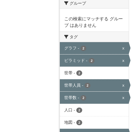
グループ
この検索にマッチする グルー
プ はありません
タグ
グラフ
-
x
2
ピラミッド
-
x
2
世帯
-
2
世帯人員
-
x
2
世帯数
-
x
2
人口
-
2
地図
-
2