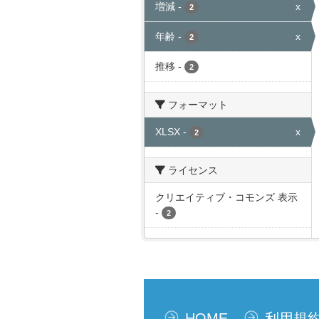
増減
-
x
2
年齢
-
x
2
推移
-
2
フォーマット
XLSX
-
x
2
ライセンス
クリエイティブ・コモンズ 表示
-
2
HOME
利用規