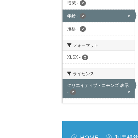
増減
-
2
年齢
-
x
2
推移
-
2
フォーマット
XLSX
-
2
ライセンス
クリエイティブ・コモンズ 表示
-
x
2
HOME
利用規