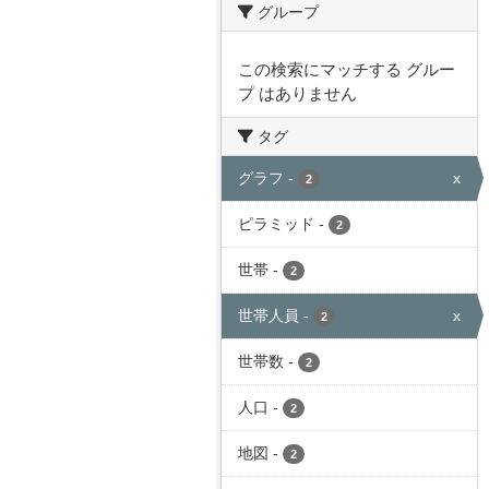
グループ
この検索にマッチする グルー
プ はありません
タグ
グラフ
-
x
2
ピラミッド
-
2
世帯
-
2
世帯人員
-
x
2
世帯数
-
2
人口
-
2
地図
-
2