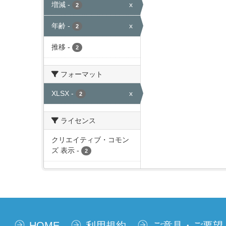
増減
-
x
2
年齢
-
x
2
推移
-
2
フォーマット
XLSX
-
x
2
ライセンス
クリエイティブ・コモン
ズ 表示
-
2
HOME
利用規約
ご意見・ご要望