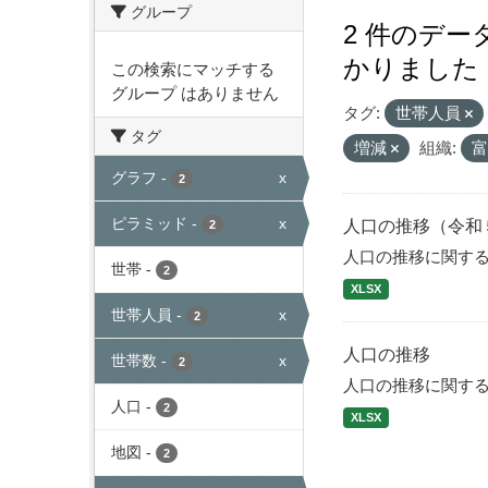
グループ
2 件のデ
かりました
この検索にマッチする
グループ はありません
タグ:
世帯人員
タグ
増減
組織:
グラフ
-
x
2
ピラミッド
-
x
人口の推移（令和
2
人口の推移に関す
世帯
-
2
XLSX
世帯人員
-
x
2
人口の推移
世帯数
-
x
2
人口の推移に関す
人口
-
2
XLSX
地図
-
2