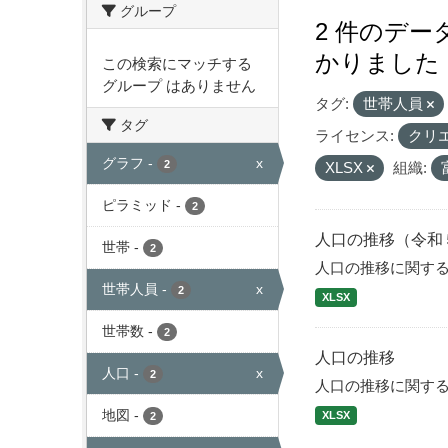
グループ
2 件のデ
かりました
この検索にマッチする
グループ はありません
タグ:
世帯人員
タグ
ライセンス:
クリ
グラフ
-
x
2
XLSX
組織:
ピラミッド
-
2
人口の推移（令和
世帯
-
2
人口の推移に関す
世帯人員
-
x
2
XLSX
世帯数
-
2
人口の推移
人口
-
x
2
人口の推移に関す
地図
-
XLSX
2