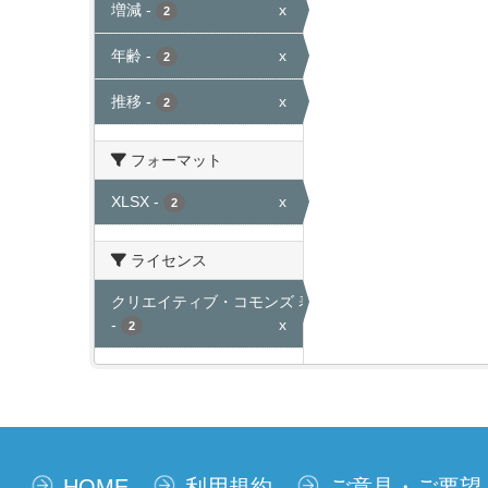
増減
-
x
2
年齢
-
x
2
推移
-
x
2
フォーマット
XLSX
-
x
2
ライセンス
クリエイティブ・コモンズ 表示
-
x
2
HOME
利用規約
ご意見・ご要望