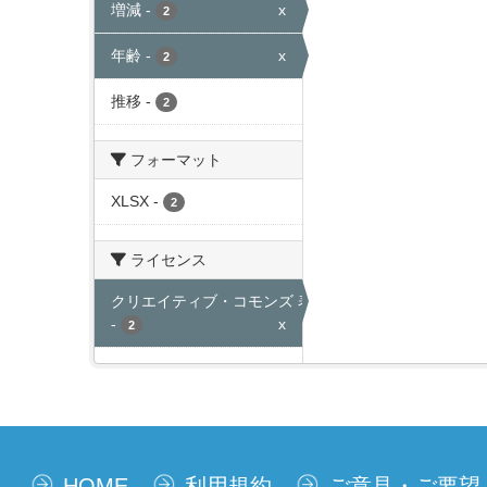
増減
-
x
2
年齢
-
x
2
推移
-
2
フォーマット
XLSX
-
2
ライセンス
クリエイティブ・コモンズ 表示
-
x
2
HOME
利用規約
ご意見・ご要望