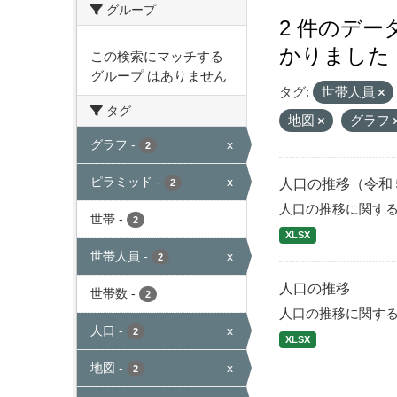
グループ
2 件のデ
かりました
この検索にマッチする
グループ はありません
タグ:
世帯人員
タグ
地図
グラフ
グラフ
-
x
2
ピラミッド
-
x
人口の推移（令和
2
人口の推移に関す
世帯
-
2
XLSX
世帯人員
-
x
2
人口の推移
世帯数
-
2
人口の推移に関す
人口
-
x
2
XLSX
地図
-
x
2