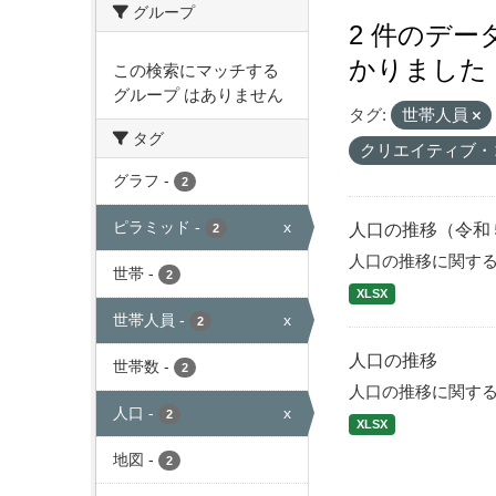
グループ
2 件のデ
かりました
この検索にマッチする
グループ はありません
タグ:
世帯人員
タグ
クリエイティブ・
グラフ
-
2
ピラミッド
-
x
人口の推移（令和
2
人口の推移に関す
世帯
-
2
XLSX
世帯人員
-
x
2
人口の推移
世帯数
-
2
人口の推移に関す
人口
-
x
2
XLSX
地図
-
2