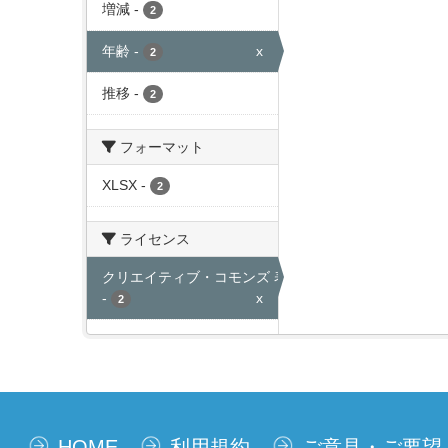
増減
-
2
年齢
-
x
2
推移
-
2
フォーマット
XLSX
-
2
ライセンス
クリエイティブ・コモンズ 表示
-
x
2
HOME
利用規約
ご意見・ご要望