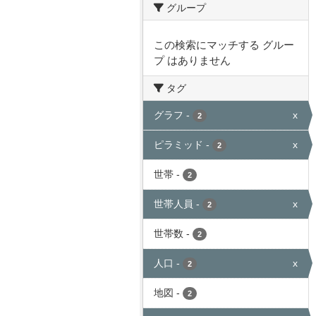
グループ
この検索にマッチする グルー
プ はありません
タグ
グラフ
-
x
2
ピラミッド
-
x
2
世帯
-
2
世帯人員
-
x
2
世帯数
-
2
人口
-
x
2
地図
-
2