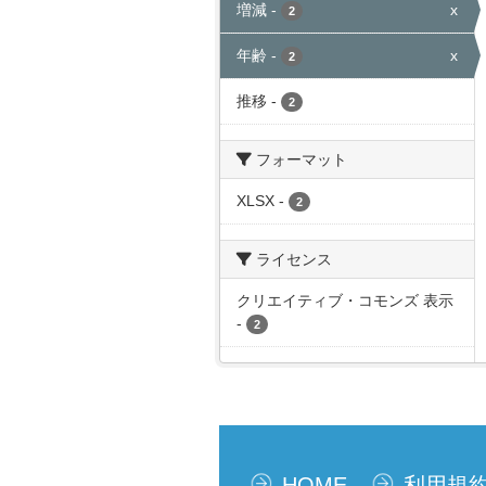
増減
-
x
2
年齢
-
x
2
推移
-
2
フォーマット
XLSX
-
2
ライセンス
クリエイティブ・コモンズ 表示
-
2
HOME
利用規