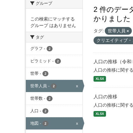
グループ
2 件のデ
かりました
この検索にマッチする
グループ はありません
タグ:
世帯人員
タグ
クリエイティブ・
グラフ
-
2
ピラミッド
-
人口の推移（令和
2
人口の推移に関す
世帯
-
2
XLSX
世帯人員
-
x
2
人口の推移
世帯数
-
2
人口の推移に関す
人口
-
2
XLSX
地図
-
x
2