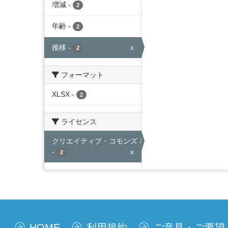
増減
-
2
年齢
-
2
推移
-
x
2
フォーマット
XLSX
-
2
ライセンス
クリエイティブ・コモンズ 表示
-
x
2
HOME
利用規約
ご意見・ご要望