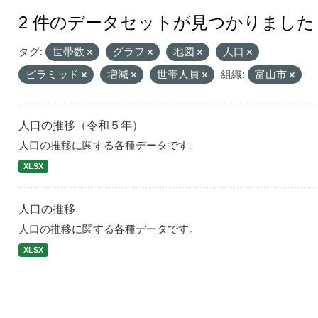
2 件のデータセットが見つかりました
タグ:
世帯数
グラフ
地図
人口
ピラミッド
増減
世帯人員
組織:
富山市
人口の推移（令和５年）
人口の推移に関する各種データです。
XLSX
人口の推移
人口の推移に関する各種データです。
XLSX