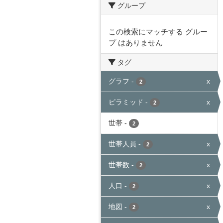
グループ
この検索にマッチする グルー
プ はありません
タグ
グラフ
-
x
2
ピラミッド
-
x
2
世帯
-
2
世帯人員
-
x
2
世帯数
-
x
2
人口
-
x
2
地図
-
x
2