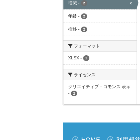
増減
-
x
2
年齢
-
2
推移
-
2
フォーマット
XLSX
-
2
ライセンス
クリエイティブ・コモンズ 表示
-
2
HOME
利用規