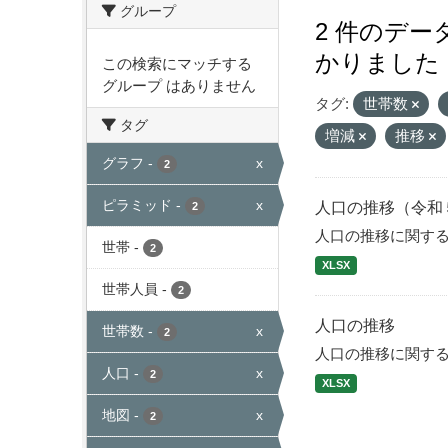
グループ
2 件のデ
かりました
この検索にマッチする
グループ はありません
タグ:
世帯数
タグ
増減
推移
グラフ
-
x
2
ピラミッド
-
x
人口の推移（令和
2
人口の推移に関す
世帯
-
2
XLSX
世帯人員
-
2
人口の推移
世帯数
-
x
2
人口の推移に関す
人口
-
x
2
XLSX
地図
-
x
2