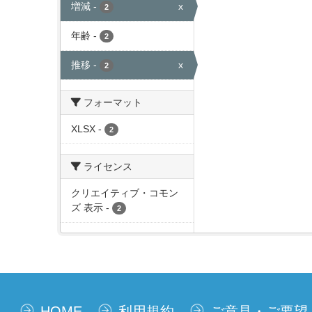
増減
-
x
2
年齢
-
2
推移
-
x
2
フォーマット
XLSX
-
2
ライセンス
クリエイティブ・コモン
ズ 表示
-
2
HOME
利用規約
ご意見・ご要望