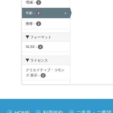
増減
-
2
年齢
-
x
2
推移
-
2
フォーマット
XLSX
-
2
ライセンス
クリエイティブ・コモン
ズ 表示
-
2
HOME
利用規約
ご意見・ご要望