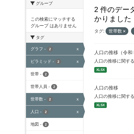
グループ
2 件のデ
かりました
この検索にマッチする
グループ はありません
タグ:
世帯数
タグ
グラフ
-
x
2
人口の推移（令和
人口の推移に関す
ピラミッド
-
x
2
XLSX
世帯
-
2
世帯人員
-
2
人口の推移
人口の推移に関す
世帯数
-
x
2
XLSX
人口
-
x
2
地図
-
2