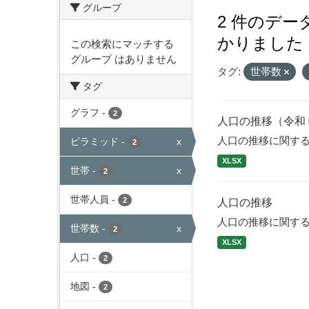
グループ
2 件のデ
かりました
この検索にマッチする
グループ はありません
タグ:
世帯数
タグ
グラフ
-
2
人口の推移（令和
人口の推移に関す
ピラミッド
-
x
2
XLSX
世帯
-
x
2
世帯人員
-
2
人口の推移
人口の推移に関す
世帯数
-
x
2
XLSX
人口
-
2
地図
-
2