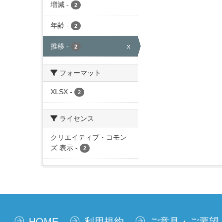
増減
-
2
年齢
-
2
推移
-
x
2
フォーマット
XLSX
-
2
ライセンス
クリエイティブ・コモン
ズ 表示
-
2
HOME
利用規約
ご意見・ご要望