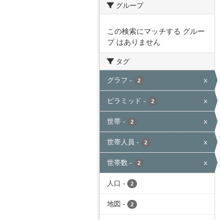
グループ
この検索にマッチする グルー
プ はありません
タグ
グラフ
-
x
2
ピラミッド
-
x
2
世帯
-
x
2
世帯人員
-
x
2
世帯数
-
x
2
人口
-
2
地図
-
2