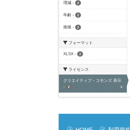
増減
-
2
年齢
-
2
推移
-
2
フォーマット
XLSX
-
2
ライセンス
クリエイティブ・コモンズ 表示
-
x
2
HOME
利用規