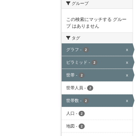
グループ
この検索にマッチする グルー
プ はありません
タグ
グラフ
-
x
2
ピラミッド
-
x
2
世帯
-
x
2
世帯人員
-
2
世帯数
-
x
2
人口
-
2
地図
-
2