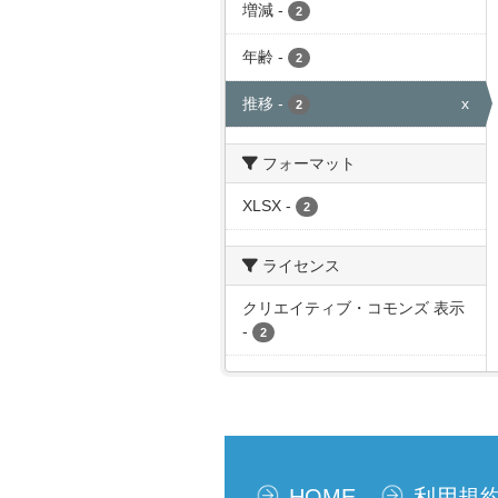
増減
-
2
年齢
-
2
推移
-
x
2
フォーマット
XLSX
-
2
ライセンス
クリエイティブ・コモンズ 表示
-
2
HOME
利用規