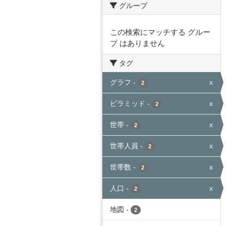
グループ
この検索にマッチする グルー
プ はありません
タグ
グラフ
-
x
2
ピラミッド
-
x
2
世帯
-
x
2
世帯人員
-
x
2
世帯数
-
x
2
人口
-
x
2
地図
-
2