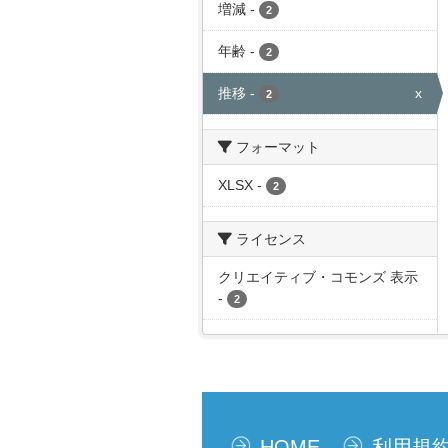
増減
-
2
年齢
-
2
推移
-
x
2
フォーマット
XLSX
-
2
ライセンス
クリエイティブ・コモンズ 表示
-
2
HOME
利用規