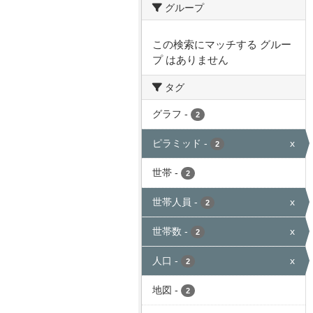
グループ
この検索にマッチする グルー
プ はありません
タグ
グラフ
-
2
ピラミッド
-
x
2
世帯
-
2
世帯人員
-
x
2
世帯数
-
x
2
人口
-
x
2
地図
-
2