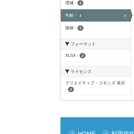
増減
-
2
年齢
-
x
2
推移
-
2
フォーマット
XLSX
-
2
ライセンス
クリエイティブ・コモンズ 表示
-
2
HOME
利用規