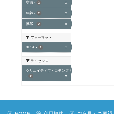
増減
-
x
2
年齢
-
x
2
推移
-
x
2
フォーマット
XLSX
-
x
2
ライセンス
クリエイティブ・コモンズ 表示
-
x
2
HOME
利用規約
ご意見・ご要望