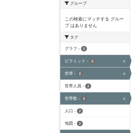
グループ
この検索にマッチする グルー
プ はありません
タグ
グラフ
-
2
ピラミッド
-
x
2
世帯
-
x
2
世帯人員
-
2
世帯数
-
x
2
人口
-
2
地図
-
2