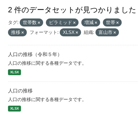
2 件のデータセットが見つかりました
タグ:
世帯数
ピラミッド
増減
世帯
推移
フォーマット:
XLSX
組織:
富山市
人口の推移（令和５年）
人口の推移に関する各種データです。
XLSX
人口の推移
人口の推移に関する各種データです。
XLSX