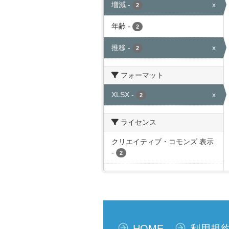
増減
-
x
2
年齢
-
2
推移
-
x
2
フォーマット
XLSX
-
x
2
ライセンス
クリエイティブ・コモンズ 表示
-
2
HOME
利用規