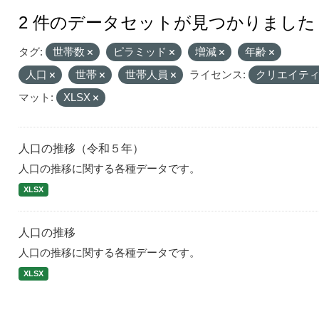
2 件のデータセットが見つかりました
タグ:
世帯数
ピラミッド
増減
年齢
人口
世帯
世帯人員
ライセンス:
クリエイティ
マット:
XLSX
人口の推移（令和５年）
人口の推移に関する各種データです。
XLSX
人口の推移
人口の推移に関する各種データです。
XLSX