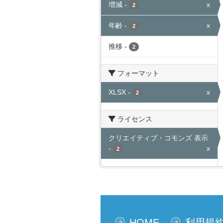
増減
-
x
2
年齢
-
x
2
推移
-
2
フォーマット
XLSX
-
x
2
ライセンス
クリエイティブ・コモンズ 表示
-
x
2
HOME
利用規