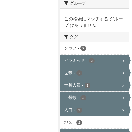
グループ
この検索にマッチする グルー
プ はありません
タグ
グラフ
-
2
ピラミッド
-
x
2
世帯
-
x
2
世帯人員
-
x
2
世帯数
-
x
2
人口
-
x
2
地図
-
2