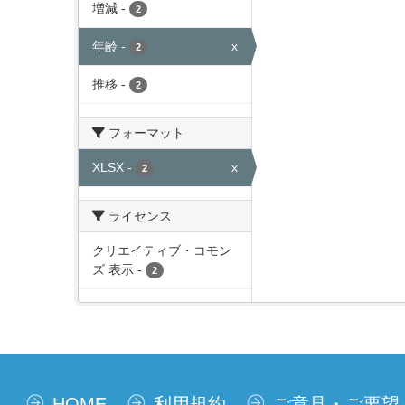
増減
-
2
年齢
-
x
2
推移
-
2
フォーマット
XLSX
-
x
2
ライセンス
クリエイティブ・コモン
ズ 表示
-
2
HOME
利用規約
ご意見・ご要望