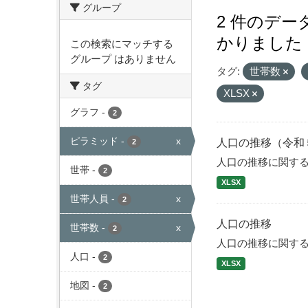
グループ
2 件のデ
かりました
この検索にマッチする
グループ はありません
タグ:
世帯数
タグ
XLSX
グラフ
-
2
ピラミッド
-
x
人口の推移（令和
2
人口の推移に関す
世帯
-
2
XLSX
世帯人員
-
x
2
人口の推移
世帯数
-
x
2
人口の推移に関す
人口
-
2
XLSX
地図
-
2