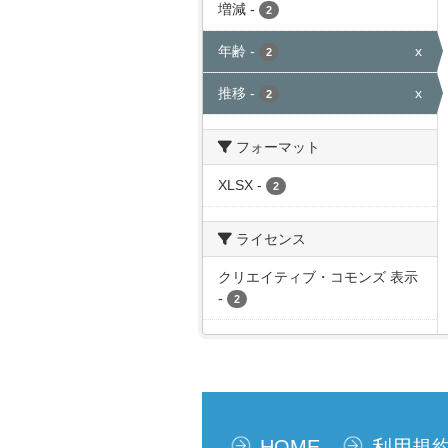
増減
-
2
年齢
-
x
2
推移
-
x
2
フォーマット
XLSX
-
2
ライセンス
クリエイティブ・コモンズ 表示
-
2
HOME
利用規