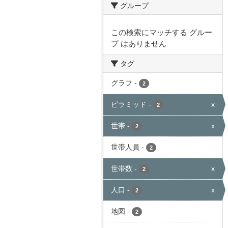
グループ
この検索にマッチする グルー
プ はありません
タグ
グラフ
-
2
ピラミッド
-
x
2
世帯
-
x
2
世帯人員
-
2
世帯数
-
x
2
人口
-
x
2
地図
-
2