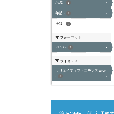
増減
-
x
2
年齢
-
x
2
推移
-
2
フォーマット
XLSX
-
x
2
ライセンス
クリエイティブ・コモンズ 表示
-
x
2
HOME
利用規