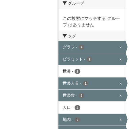
グループ
この検索にマッチする グルー
プ はありません
タグ
グラフ
-
x
2
ピラミッド
-
x
2
世帯
-
2
世帯人員
-
x
2
世帯数
-
x
2
人口
-
2
地図
-
x
2