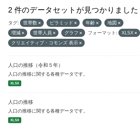
2 件のデータセットが見つかりました
タグ:
世帯数
ピラミッド
年齢
地図
増減
世帯人員
グラフ
フォーマット:
XLSX
クリエイティブ・コモンズ 表示
人口の推移（令和５年）
人口の推移に関する各種データです。
XLSX
人口の推移
人口の推移に関する各種データです。
XLSX