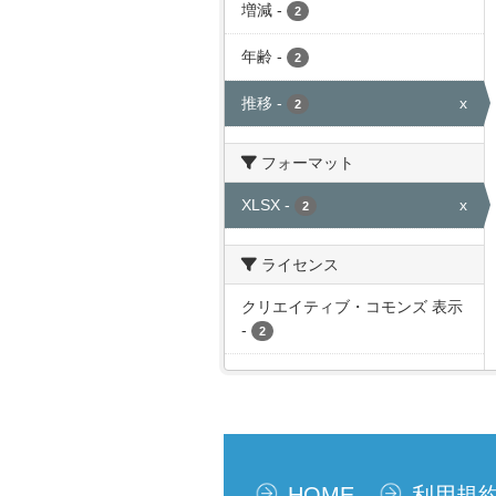
増減
-
2
年齢
-
2
推移
-
x
2
フォーマット
XLSX
-
x
2
ライセンス
クリエイティブ・コモンズ 表示
-
2
HOME
利用規