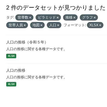
2 件のデータセットが見つかりました
タグ:
世帯数
ピラミッド
推移
グラフ
世帯人員
地図
人口
フォーマット:
XLSX
人口の推移（令和５年）
人口の推移に関する各種データです。
XLSX
人口の推移
人口の推移に関する各種データです。
XLSX