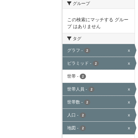
グループ
この検索にマッチする グルー
プ はありません
タグ
グラフ
-
x
2
ピラミッド
-
x
2
世帯
-
2
世帯人員
-
x
2
世帯数
-
x
2
人口
-
x
2
地図
-
x
2